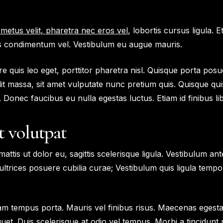
metus velit, pharetra nec eros vel
, lobortis cursus ligula. E
us condimentum vel. Vestibulum eu augue mauris.
are quis leo eget, porttitor pharetra nisl. Quisque porta posue
lit massa, sit amet vulputate nunc pretium quis. Quisque qu
 Donec faucibus eu nulla egestas luctus. Etiam id finibus li
t volutpat
mattis ut dolor eu, sagittis scelerisque ligula. Vestibulum an
 ultrices posuere cubilia curae; Vestibulum quis ligula temp
uam tempus porta. Mauris vel finibus risus. Maecenas egesta
uet. Duis scelerisque at odio vel tempus. Morbi a tincidunt 