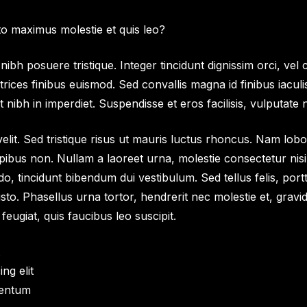
to maximus molestie et quis leo?
nibh posuere tristique. Integer tincidunt dignissim orci, vel
trices finibus euismod. Sed convallis magna id finibus iaculi
 nibh in imperdiet. Suspendisse et eros facilisis, vulputate n
it. Sed tristique risus ut mauris luctus rhoncus. Nam lobort
apibus non. Nullam a laoreet urna, molestie consectetur nis
o, tincidunt bibendum dui vestibulum. Sed tellus felis, portti
. Phasellus urna tortor, hendrerit nec molestie et, gravi
eugiat, quis faucibus leo suscipit.
ng elit
mentum