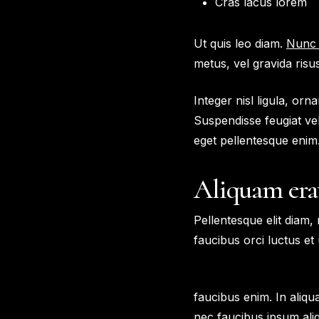
Cras lacus lorem
Ut quis leo diam.
Nunc 
metus, vel gravida ris
Integer nisl ligula, orn
Suspendisse feugiat ve
eget pellentesque enim.
Aliquam era
Pellentesque elit diam, 
faucibus orci luctus et
faucibus enim. In aliq
nec faucibus ipsum aliq