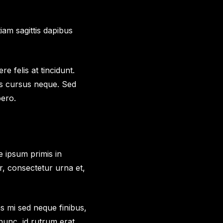
tiam sagittis dapibus
re felis at tincidunt.
is cursus neque. Sed
bero.
te ipsum primis in
or, consectetur urna et,
s mi sed neque finibus,
nunc, id rutrum erat.