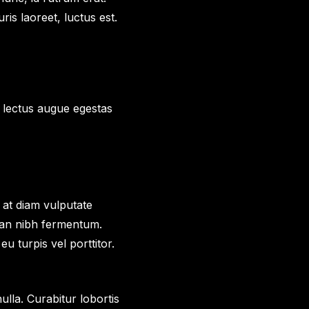
is laoreet, luctus est.
r, lectus augue egestas
o at diam vulputate
san nibh fermentum.
u turpis vel porttitor.
ulla. Curabitur lobortis