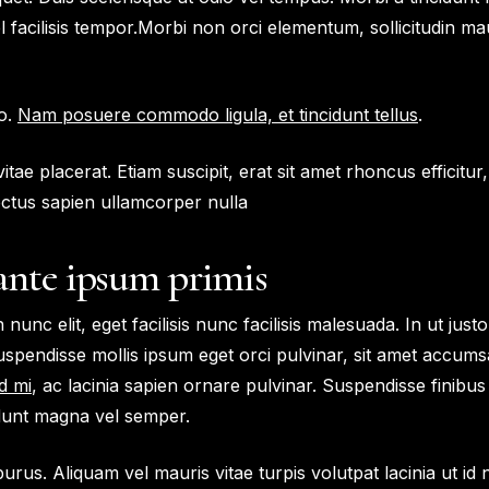
facilisis tempor.Morbi non orci elementum, sollicitudin maur
io.
Nam posuere commodo ligula, et tincidunt tellus
.
itae placerat. Etiam suscipit, erat sit amet rhoncus efficitu
ctus sapien ullamcorper nulla
ante ipsum primis
unc elit, eget facilisis nunc facilisis malesuada. In ut just
spendisse mollis ipsum eget orci pulvinar, sit amet accum
d mi
, ac lacinia sapien ornare pulvinar. Suspendisse finibus e
dunt magna vel semper.
s. Aliquam vel mauris vitae turpis volutpat lacinia ut id n