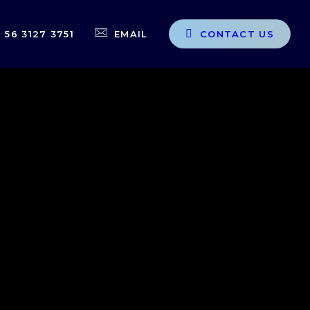
56 3127 3751
EMAIL
C
O
N
T
A
C
T
U
S