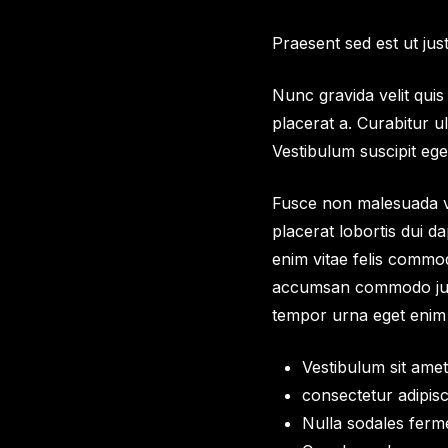
Praesent sed est ut jus
Nunc gravida velit quis 
placerat a. Curabitur ul
Vestibulum suscipit eget
Fusce non malesuada vel
placerat lobortis dui d
enim vitae felis commod
accumsan commodo justo
tempor urna eget enim f
Vestibulum sit amet
consectetur adipisci
Nulla sodales fer