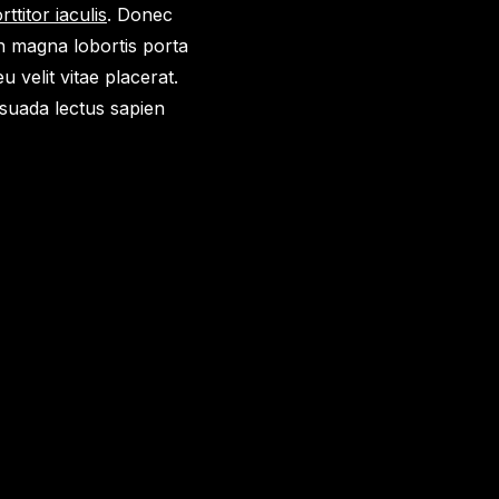
ttitor iaculis
. Donec
n magna lobortis porta
 velit vitae placerat.
esuada lectus sapien