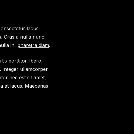
 consectetur lacus
s. Cras a nulla nunc.
ulla in,
pharetra diam
.
is porttitor libero,
i. Integer ullamcorper
tor nec est sit amet,
da at lacus. Maecenas